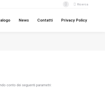
Cerca:
Ricerca
Facebook
page
opens
alogo
News
Contatti
Privacy Policy
in
new
window
nendo conto dei seguenti parametri: