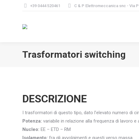
+39 0444 520461
C & P Elettromeccanica snc - Via 
Trasformatori switching
DESCRIZIONE
I trasformatori di questo tipo, dato l’elevato numero di ci
Potenza:
variabile in relazione alla frequenza di lavoro e a
Nucleo:
EE – ETD – RM
Isolamento:
fra gli avvolgimenti e questi verso massa