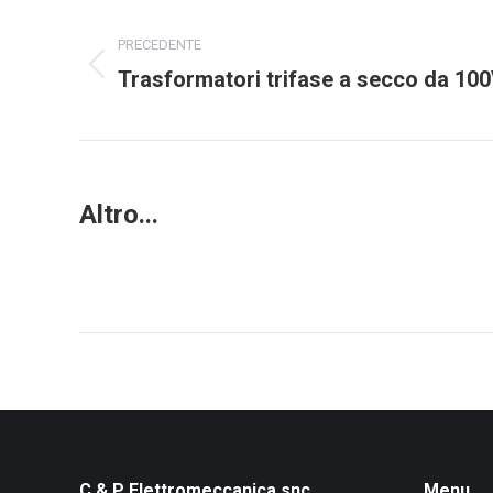
Project
PRECEDENTE
navigation
Trasformatori trifase a secco da 1
Previous
project:
Altro...
C & P Elettromeccanica snc
Menu