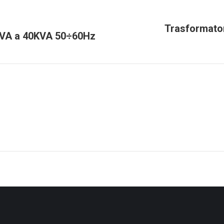
Trasformator
00VA a 40KVA 50÷60Hz
Next
project: