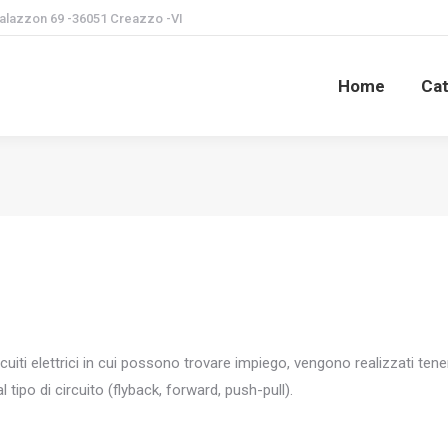
Palazzon 69 -36051 Creazzo -VI
Home
Cat
rcuiti elettrici in cui possono trovare impiego, vengono realizzati te
l tipo di circuito (flyback, forward, push-pull).