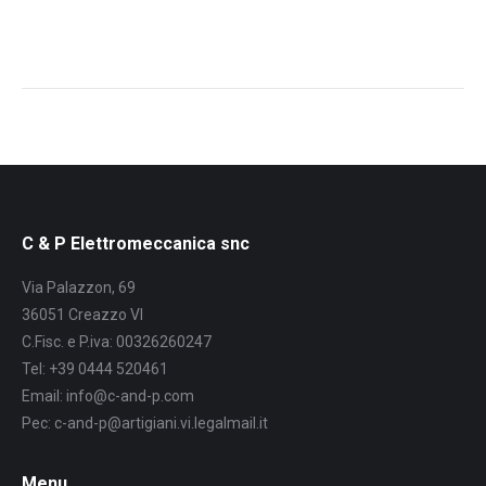
C & P Elettromeccanica snc
Via Palazzon, 69
36051 Creazzo VI
C.Fisc. e P.iva: 00326260247
Tel: +39 0444 520461
Email: info@c-and-p.com
Pec: c-and-p@artigiani.vi.legalmail.it
Menu